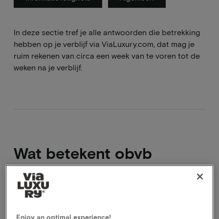
In deze sectie tref je alle antwoorden die betrekking
hebben op je verblijf via ViaLuxury.com, dat mag je
ruim rekenen van circa een week van te voren tot de
weken na je verblijf.
Wat betekent obvb
obvb betekent letterlijk op basis van
beschikbaarheid, het hotel spant zich hiervoor in
maar het is niet zeker dat het ook kan.
Enjoy an optimal experience!