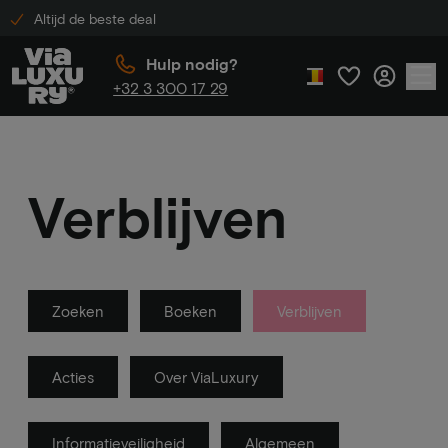
Altijd de beste deal
Hulp nodig?
+32 3 300 17 29
Verblijven
Zoeken
Boeken
Verblijven
Acties
Over ViaLuxury
Informatieveiligheid
Algemeen