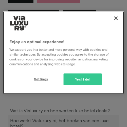
Informatieveiligheid
Algemeen
In deze categorie vind je antwoorden op vragen
Enjoy an optimal experience!
waarvan wij denken dat je die kan hebben over
Vialuxury.
We support you in a better and more personal way with cookies and
similar techniques. By accepting cookies you agree to the storage of
cookies on your device for improving website navigation, marketing
communications and analyzing website usage.
Settings
Yes! I do!
Wat is Vialuxury en hoe werken luxe hotel deals?
Hoe werkt Vialuxury bij het boeken van een luxe
hotel?