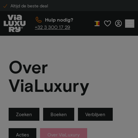
Altijd de beste deal
Hulp nodig?
+32 3 300 17 29
Over
ViaLuxury
Zoeken
Boeken
Verblijven
Acties
Over ViaLuxury