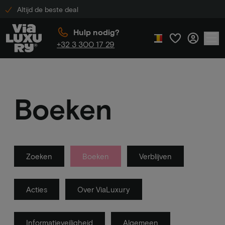
Altijd de beste deal
Hulp nodig?
+32 3 300 17 29
Boeken
Zoeken
Boeken
Verblijven
Acties
Over ViaLuxury
Informatieveiligheid
Algemeen