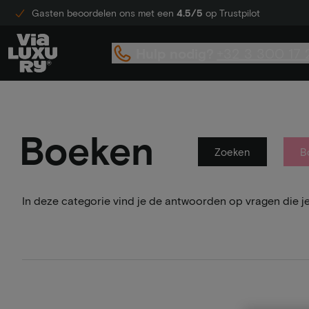
Gasten beoordelen ons met een
4.5/5
op Trustpilot
Hulp nodig?
+32 3 300 17 
Boeken
Zoeken
B
In deze categorie vind je de antwoorden op vragen die j