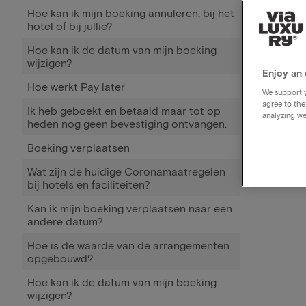
Hoe kan ik mijn boeking annuleren, bij het
hotel of bij jullie?
Hoe kan ik de datum van mijn boeking
wijzigen?
Enjoy an 
Hoe werkt Pay later
We support y
agree to the
Ik heb geboekt en betaald maar tot op
analyzing we
heden nog geen bevestiging ontvangen.
Boeking verplaatsen
Wat zijn de huidige Coronamaatregelen
bij hotels en faciliteiten?
Kan ik mijn boeking verplaatsen naar een
andere datum?
Hoe is de waarde van de arrangementen
opgebouwd?
Hoe kan ik de datum van mijn boeking
wijzigen?