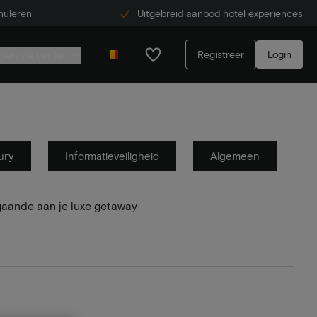
nuleren
Uitgebreid aanbod hotel experiences
Registreer
Login
Service center
ury
Informatieveiligheid
Algemeen
gaande aan je luxe getaway