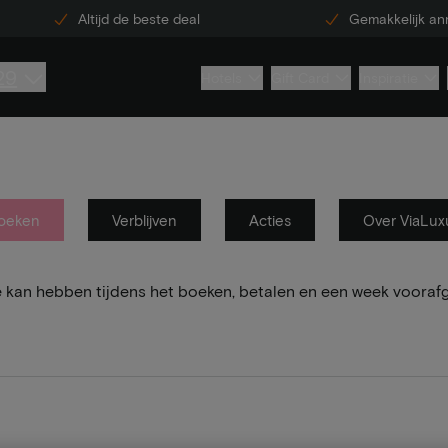
Altijd de beste deal
Gemakkelijk an
29
Hotels
Gift Card
Inspiratie
oeken
Verblijven
Acties
Over ViaLux
e kan hebben tijdens het boeken, betalen en een week vooraf