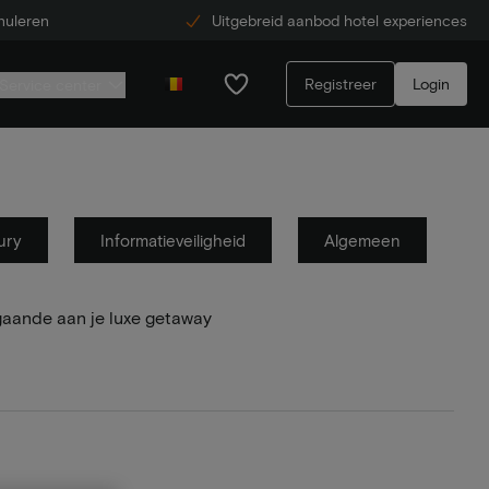
nuleren
Uitgebreid aanbod hotel experiences
Registreer
Login
Service center
ury
Informatieveiligheid
Algemeen
gaande aan je luxe getaway