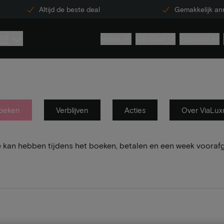
Altijd de beste deal
Gemakkelijk an
29
Hotels
Gift Card
Inspiratie
oeken
Verblijven
Acties
Over ViaLux
e kan hebben tijdens het boeken, betalen en een week vooraf