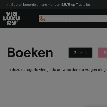
Gasten beoordelen ons met een
4.5/5
op Trustpilot
Hulp nodig?
+32 3 300 17 
Boeken
Zoeken
B
In deze categorie vind je de antwoorden op vragen die j