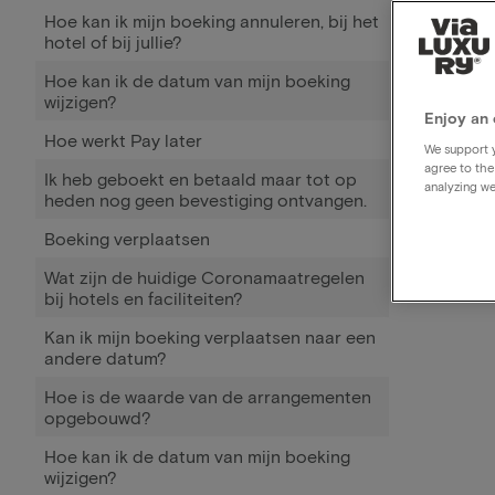
Hoe kan ik mijn boeking annuleren, bij het
hotel of bij jullie?
Hoe kan ik de datum van mijn boeking
wijzigen?
Enjoy an 
Hoe werkt Pay later
We support y
agree to the
Ik heb geboekt en betaald maar tot op
analyzing we
heden nog geen bevestiging ontvangen.
Boeking verplaatsen
Wat zijn de huidige Coronamaatregelen
bij hotels en faciliteiten?
Kan ik mijn boeking verplaatsen naar een
andere datum?
Hoe is de waarde van de arrangementen
opgebouwd?
Hoe kan ik de datum van mijn boeking
wijzigen?