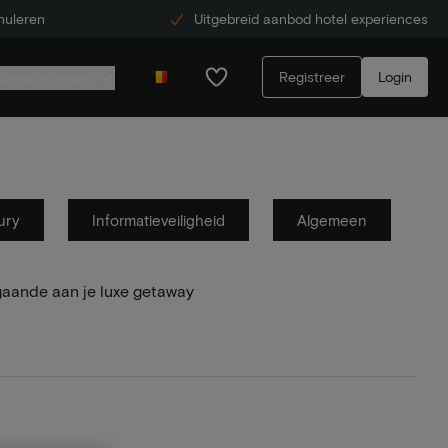
nuleren
Uitgebreid aanbod hotel experiences
Registreer
Login
Service center
ury
Informatieveiligheid
Algemeen
gaande aan je luxe getaway