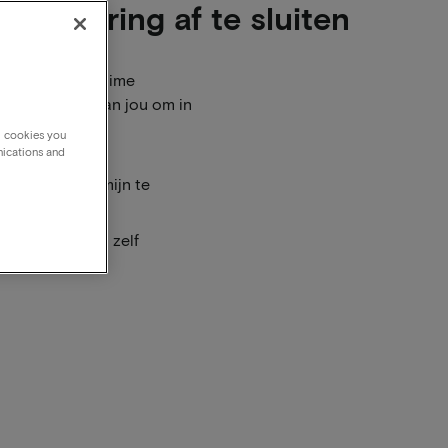
erzekering af te sluiten
ns heb je zeer ruime
 dagen. Het is aan jou om in
ekken met een
g cookies you
nications and
nnuleringstermijn te
an", je kan het zelf