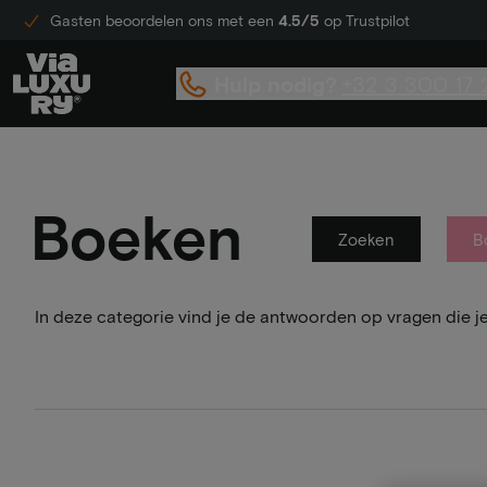
Gasten beoordelen ons met een
4.5/5
op Trustpilot
Hulp nodig?
+32 3 300 17 
Boeken
Zoeken
B
In deze categorie vind je de antwoorden op vragen die j