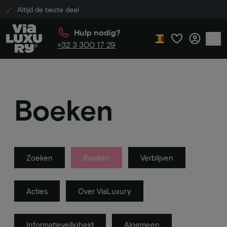
Altijd de beste deal
Hulp nodig?
+32 3 300 17 29
Boeken
Zoeken
Boeken
Verblijven
Acties
Over ViaLuxury
Informatieveiligheid
Algemeen