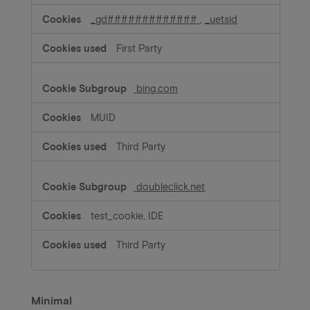
_gd#############
,
_uetsid
First Party
bing.com
MUID
Third Party
doubleclick.net
test_cookie, IDE
Third Party
Minimal