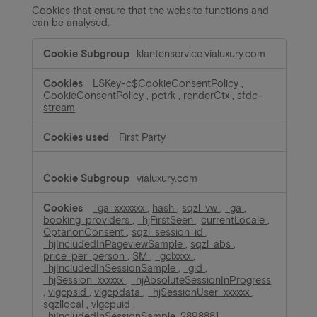
Cookies that ensure that the website functions and
can be analysed.
Minimal
klantenservice.vialuxury.com
LSKey-c$CookieConsentPolicy
,
CookieConsentPolicy
,
pctrk
,
renderCtx
,
sfdc-
stream
First Party
vialuxury.com
_ga_xxxxxxx
,
hash
,
sqzl_vw
,
_ga
,
booking_providers
,
_hjFirstSeen
,
currentLocale
,
OptanonConsent
,
sqzl_session_id
,
_hjIncludedInPageviewSample
,
sqzl_abs
,
price_per_person
,
SM
,
_gclxxxx
,
_hjIncludedInSessionSample
,
_gid
,
_hjSession_xxxxxx
,
_hjAbsoluteSessionInProgress
,
vlgcpsid
,
vlgcpdata
,
_hjSessionUser_xxxxxx
,
sqzllocal
,
vlgcpuid
,
_hjIncludedInSessionSample_2898881
,