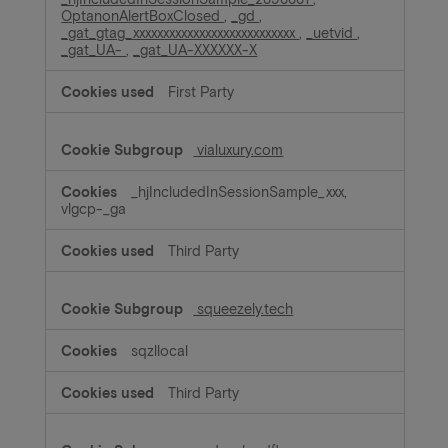
OptanonAlertBoxClosed
,
_gd
,
_gat_gtag_xxxxxxxxxxxxxxxxxxxxxxxxxxx
,
_uetvid
,
_gat_UA-
,
_gat_UA-XXXXXX-X
First Party
vialuxury.com
_hjIncludedInSessionSample_xxx,
vlgcp-_ga
Third Party
squeezely.tech
sqzllocal
Third Party