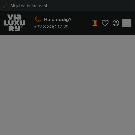
Altijd de beste deal
Hulp nodig?
+32 3 300 17 29
Home
Cookiebeleid
Cookiebelei
d