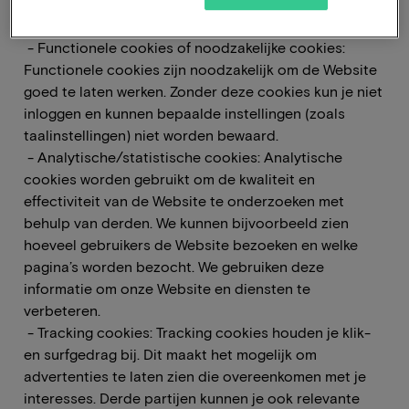
ons verstrekte diensten te optimaliseren, gebruiken
wij de volgende type cookies:
- Functionele cookies of noodzakelijke cookies:
Functionele cookies zijn noodzakelijk om de Website
goed te laten werken. Zonder deze cookies kun je niet
inloggen en kunnen bepaalde instellingen (zoals
taalinstellingen) niet worden bewaard.
- Analytische/statistische cookies: Analytische
cookies worden gebruikt om de kwaliteit en
effectiviteit van de Website te onderzoeken met
behulp van derden. We kunnen bijvoorbeeld zien
hoeveel gebruikers de Website bezoeken en welke
pagina’s worden bezocht. We gebruiken deze
informatie om onze Website en diensten te
verbeteren.
- Tracking cookies: Tracking cookies houden je klik-
en surfgedrag bij. Dit maakt het mogelijk om
advertenties te laten zien die overeenkomen met je
interesses. Derde partijen kunnen je ook relevante