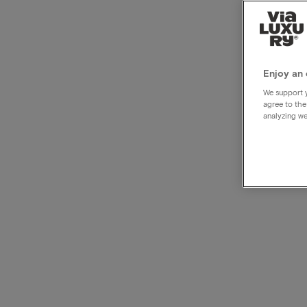
Hotel
g in 
Enjoy an 
We support y
agree to the
analyzing we