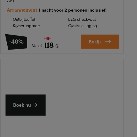
CS)
Arrangement
1 nacht voor 2 personen inclusief:
Ontbijtbuffet
Late check-out
Kamerupgrade
Centrale ligging
219
-46%
Bekijk
118
Vanaf
Zomer in Zeeland
Ontdek onze mooiste hotels
Boek nu