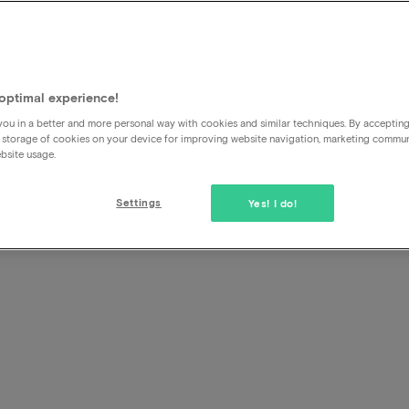
overna
Maastri
optimal experience!
ou in a better and more personal way with cookies and similar techniques. By acceptin
 storage of cookies on your device for improving website navigation, marketing commu
bsite usage.
Settings
Yes! I do!