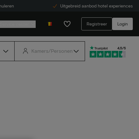
nuleren
Uitgebreid aanbod hotel experiences
Registreer
Login
Service center
Kamers/Personen