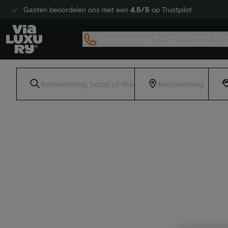
Gasten beoordelen ons met een
4.5/5
op Trustpilot
Hulp nodig?
+32 3 300 17 
Home
Hotelovernachting in Maastricht