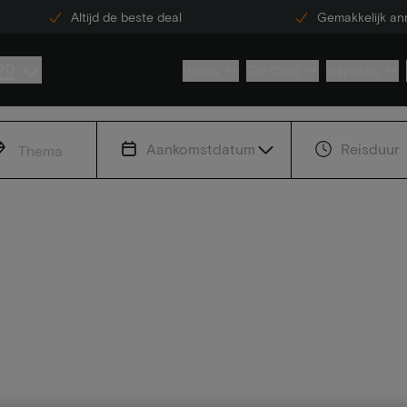
Altijd de beste deal
Gemakkelijk an
29
Hotels
Gift Card
Inspiratie
Aankomstdatum
Reisduur
Thema