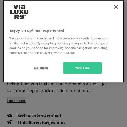
Members profiteren van speciale
aanbiedingen
Ontdek de luxe van Hotel Monte Cristo in Hoeselt, een
Enjoy an optimal experience!
parel van verfijning en comfort genesteld in het hart
We support you in a better and more personal way with cookies and
van Limburg. Met zijn elegante
similar techniques. By accepting cookies you agree to the storage of
cookies on your device for improving website navigation, marketing
viersterrenaccommodatie biedt Hotel Monte Cristo
communications and analyzing website usage.
de perfecte uitvalsbasis om de rijke cultuur en natuur
van de regio te verkennen. Van de historische stad
Settings
Yes! I do!
Tongeren, de oudste stad van België, tot het
adembenemende landschap van de Haspengouw,
bekend om zijn fruitteelt en bloesemroutes — je
avontuur begint zodra je de deur uit stapt.
Lees meer
Wellness & zwembad
Huisdieren toegestaan