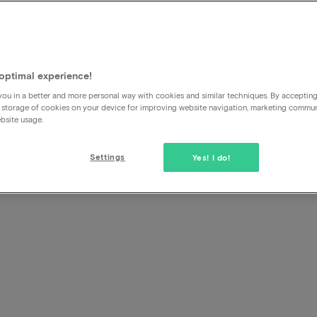
Ik heb geboekt en betaald 
boekingsbevestiging
optimal experience!
Als je binnen een kwartier geen boekingsbevestiging hebt o
ou in a better and more personal way with cookies and similar techniques. By acceptin
spammailbox) dan is er waarschijnlijk iets fout gegaan met
 storage of cookies on your device for improving website navigation, marketing commu
processen zijn zo ingericht dat betalingen waar geen boek
bsite usage.
direct teruggestort worden. Als je via het contactformulie
tijdstip van boeken doorgeeft dan kunnen we eventueel spec
Settings
Yes! I do!
terugstorting al heeft plaatsgevonden.