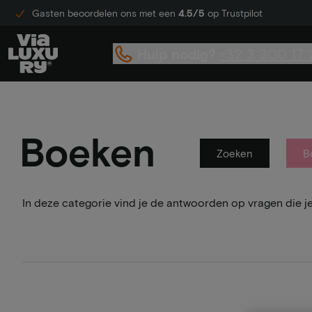
Gasten beoordelen ons met een
4.5/5
op Trustpilot
Hulp nodig?
+32 3 300 17 
Boeken
Zoeken
B
In deze categorie vind je de antwoorden op vragen die j