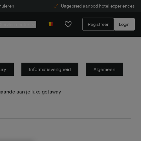
nuleren
Uitgebreid aanbod hotel experiences
Registreer
Login
Service center
ury
Informatieveiligheid
Algemeen
gaande aan je luxe getaway