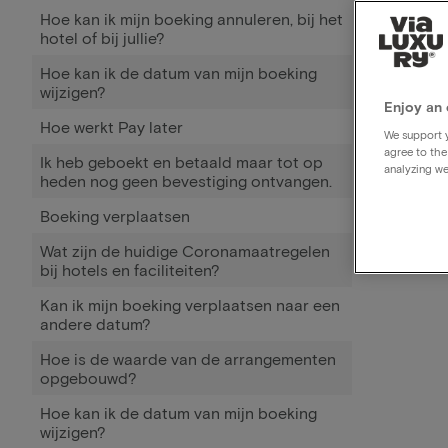
Hoe kan ik mijn boeking annuleren, bij het
hotel of bij jullie?
Hoe kan ik de datum van mijn boeking
wijzigen?
Enjoy an 
Hoe werkt Pay later
We support y
agree to the
Ik heb geboekt en betaald maar tot op
analyzing we
heden nog geen bevestiging ontvangen.
Boeking verplaatsen
Wat zijn de huidige Coronamaatregelen
bij hotels en faciliteiten?
Kan ik mijn boeking verplaatsen naar een
andere datum?
Hoe is de waarde van de arrangementen
opgebouwd?
Hoe kan ik de datum van mijn boeking
wijzigen?