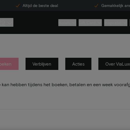
Altijd de beste deal
Gemakkelijk an
29
Hotels
Gift Card
Inspiratie
oeken
Verblijven
Acties
Over ViaLux
e kan hebben tijdens het boeken, betalen en een week vooraf