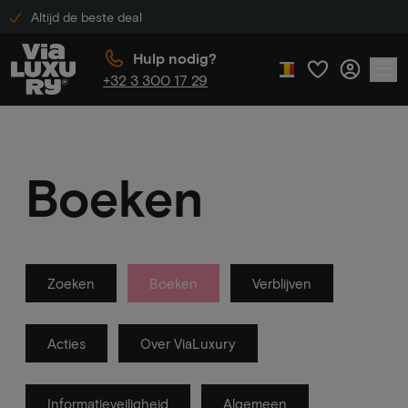
Altijd de beste deal
Hulp nodig?
+32 3 300 17 29
Boeken
Zoeken
Boeken
Verblijven
Acties
Over ViaLuxury
Informatieveiligheid
Algemeen