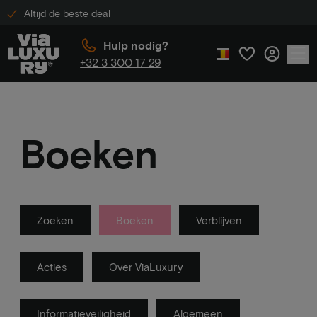
Altijd de beste deal
Hulp nodig?
+32 3 300 17 29
Boeken
Zoeken
Boeken
Verblijven
Acties
Over ViaLuxury
Informatieveiligheid
Algemeen