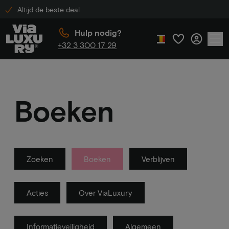
Altijd de beste deal
Hulp nodig?
+32 3 300 17 29
Boeken
Zoeken
Boeken
Verblijven
Acties
Over ViaLuxury
Informatieveiligheid
Algemeen