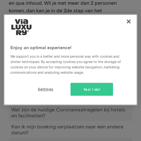
en qua inhoud. Wil je met meer dan 2 personen
komen, dan kan je in de 2de stap van het
boekingsproces extra arrangementen toevoegen.
Hoe kan ik mijn boeking annuleren, bij het hotel of
Enjoy an optimal experience!
bij jullie?
We support you in a better and more personal way with cookies and
Hoe kan ik de datum van mijn boeking wijzigen?
similar techniques. By accepting cookies you agree to the storage of
cookies on your device for improving website navigation, marketing
Hoe werkt Pay later
communications and analyzing website usage.
Ik heb geboekt en betaald maar tot op heden nog
geen bevestiging ontvangen.
Settings
Yes! I do!
Boeking verplaatsen
Wat zijn de huidige Coronamaatregelen bij hotels
en faciliteiten?
Kan ik mijn boeking verplaatsen naar een andere
datum?