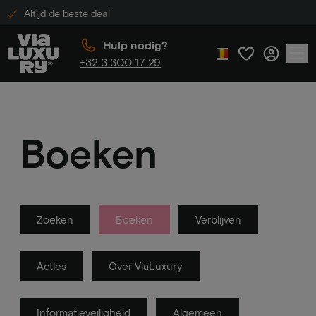
Altijd de beste deal
Hulp nodig?
+32 3 300 17 29
Boeken
Zoeken
Boeken
Verblijven
Acties
Over ViaLuxury
Informatieveiligheid
Algemeen