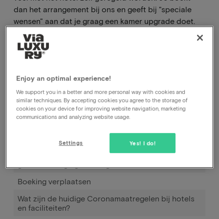
dan het arrangement bij ons en geeft bij "speciale
wensen" aan dat je graag een kamer upgrade doet.
Het hotel zal vervolgens contact opnemen om de
mogelijkheden te bespreken. Eventuele meerkosten
reken je dan met het hotel af.
Enjoy an optimal experience!
We support you in a better and more personal way with cookies and
Hoe kan ik mijn boeking annuleren, bij het hotel of
similar techniques. By accepting cookies you agree to the storage of
bij jullie?
cookies on your device for improving website navigation, marketing
communications and analyzing website usage.
Hoe kan ik de datum van mijn boeking wijzigen?
Hoe werkt Pay later
Settings
Yes! I do!
Ik heb geboekt en betaald maar tot op heden nog
geen bevestiging ontvangen.
Boeking verplaatsen
Wat zijn de huidige Coronamaatregelen bij hotels
en faciliteiten?