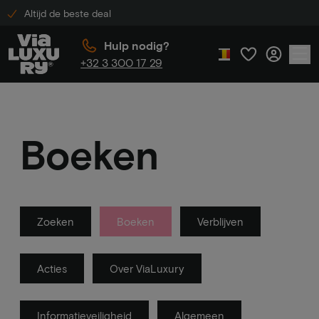
Altijd de beste deal
Hulp nodig?
+32 3 300 17 29
Boeken
Zoeken
Boeken
Verblijven
Acties
Over ViaLuxury
Informatieveiligheid
Algemeen