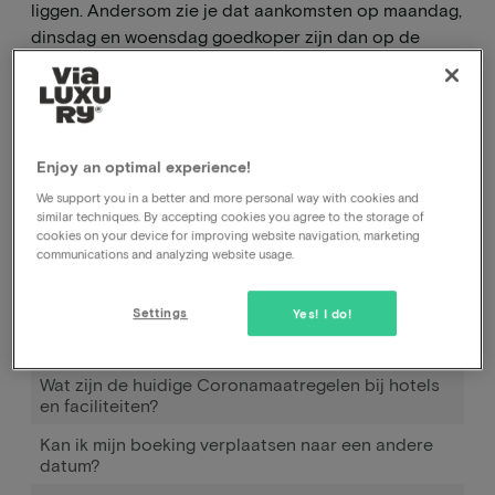
liggen. Andersom zie je dat aankomsten op maandag,
dinsdag en woensdag goedkoper zijn dan op de
andere dagen.
Hoe kan ik mijn boeking annuleren, bij het hotel of
Enjoy an optimal experience!
bij jullie?
We support you in a better and more personal way with cookies and
Hoe kan ik de datum van mijn boeking wijzigen?
similar techniques. By accepting cookies you agree to the storage of
cookies on your device for improving website navigation, marketing
Hoe werkt Pay later
communications and analyzing website usage.
Ik heb geboekt en betaald maar tot op heden nog
geen bevestiging ontvangen.
Settings
Yes! I do!
Boeking verplaatsen
Wat zijn de huidige Coronamaatregelen bij hotels
en faciliteiten?
Kan ik mijn boeking verplaatsen naar een andere
datum?