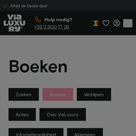
Altijd de beste deal
Hulp nodig?
+32 3 300 17 29
Boeken
Zoeken
Boeken
Verblijven
Acties
Over ViaLuxury
Informatieveiligheid
Algemeen