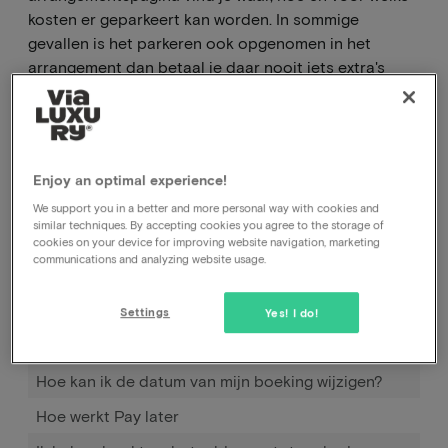
kosten er geparkeert kan worden. In sommige
gevallen is het parkeren ook opgenomen in het
arrangement dan betaal je daar nooit iets extra's
voor.
Enjoy an optimal experience!
We support you in a better and more personal way with cookies and
similar techniques. By accepting cookies you agree to the storage of
cookies on your device for improving website navigation, marketing
communications and analyzing website usage.
Settings
Yes! I do!
Hoe kan ik mijn boeking annuleren, bij het hotel of
bij jullie?
Hoe kan ik de datum van mijn boeking wijzigen?
Hoe werkt Pay later