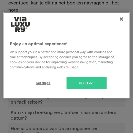
eventueel kan je dit na het boeken navragen bij het
hotel.
Hoe kan ik mijn boeking annuleren, bij het hotel of
bij jullie?
Enjoy an optimal experience!
Hoe kan ik de datum van mijn boeking wijzigen?
We support you in a better and more personal way with cookies and
similar techniques. By accepting cookies you agree to the storage of
Hoe werkt Pay later
cookies on your device for improving website navigation, marketing
communications and analyzing website usage.
Ik heb geboekt en betaald maar tot op heden nog
geen bevestiging ontvangen.
Settings
Yes! I do!
Boeking verplaatsen
Wat zijn de huidige Coronamaatregelen bij hotels
en faciliteiten?
Kan ik mijn boeking verplaatsen naar een andere
datum?
Hoe is de waarde van de arrangementen