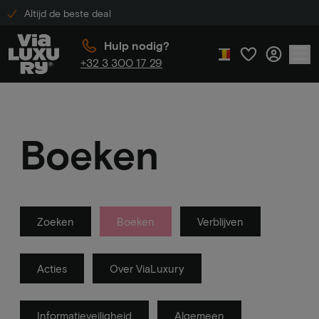
Altijd de beste deal
Hulp nodig?
+32 3 300 17 29
Boeken
Zoeken
Boeken
Verblijven
Acties
Over ViaLuxury
Informatieveiligheid
Algemeen