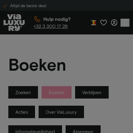
Altijd de beste deal
Hulp nodig?
+32 3 300 17 29
Boeken
Zoeken
Boeken
Verblijven
Acties
Over ViaLuxury
Informatieveiligheid
Algemeen