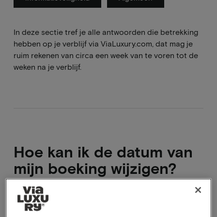
In deze sectie tref je alle antwoorden die betrekking
hebben op je verblijf via ViaLuxury.com, dat mag je
ruim rekenen van circa een week van te voren tot de
weken na je verblijf.
Hoe kan ik de datum van
mijn boeking wijzigen?
Het is niet mogelijk om een reeds geboekt
arrangement aan te passen. Wat je wel kan doen is