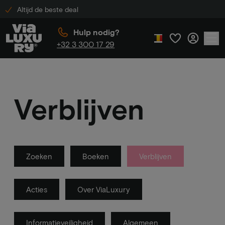
Altijd de beste deal
Hulp nodig?
+32 3 300 17 29
Verblijven
Zoeken
Boeken
Verblijven
Acties
Over ViaLuxury
Informatieveiligheid
Algemeen