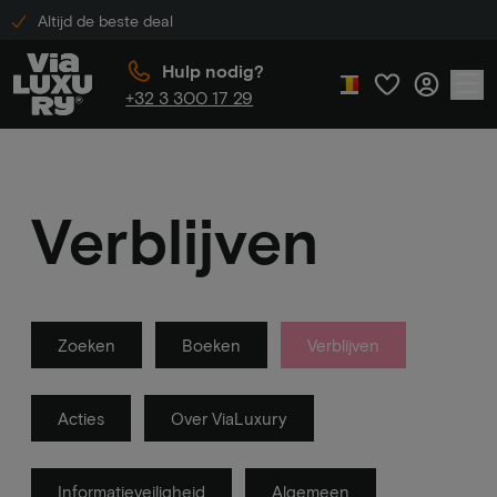
Altijd de beste deal
Hulp nodig?
+32 3 300 17 29
Verblijven
Zoeken
Boeken
Verblijven
Acties
Over ViaLuxury
Informatieveiligheid
Algemeen