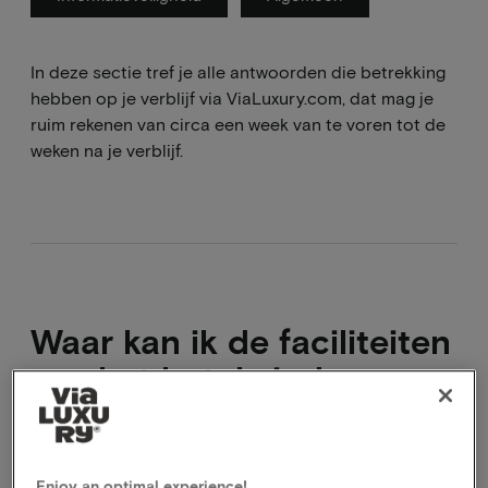
In deze sectie tref je alle antwoorden die betrekking
hebben op je verblijf via ViaLuxury.com, dat mag je
ruim rekenen van circa een week van te voren tot de
weken na je verblijf.
Waar kan ik de faciliteiten
van het hotel vinden
Deze vind je onder het kopje faciliteiten op de
arrangementspagina of op de website van het hotel.
Enjoy an optimal experience!