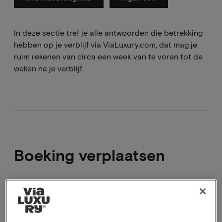
In deze sectie tref je alle antwoorden die betrekking
hebben op je verblijf via ViaLuxury.com, dat mag je
ruim rekenen van circa een week van te voren tot de
weken na je verblijf.
Boeking verplaatsen
Het is niet mogelijk om een reeds geboekt
arrangement aan te passen. Wat je wel kan doen is
het geboekte arrangement annuleren en een nieuwe
boeking voor de wensdatum maken. Als je nog binnen