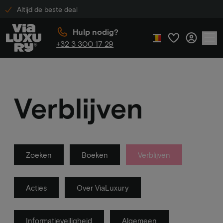
Altijd de beste deal
Hulp nodig?
+32 3 300 17 29
Verblijven
Zoeken
Boeken
Verblijven
Acties
Over ViaLuxury
Informatieveiligheid
Algemeen