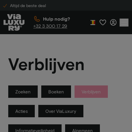
Altijd de beste deal
Hulp nodig?
+32 3 300 17 29
Verblijven
Zoeken
Boeken
Verblijven
Acties
Over ViaLuxury
Informatieveiligheid
Algemeen