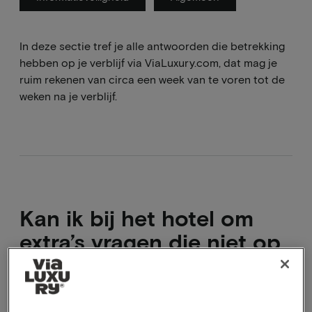
In deze sectie tref je alle antwoorden die betrekking
hebben op je verblijf via ViaLuxury.com, dat mag je
ruim rekenen van circa een week van te voren tot de
weken na je verblijf.
Kan ik bij het hotel om
extra’s vragen die niet op
de website staan?
Ja natuurlijk kan dat. Bij ons reken je dan het