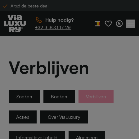
Altijd de beste deal
Hulp nodig?
+32 3 300 17 29
Verblijven
Zoeken
Boeken
Verblijven
Acties
Over ViaLuxury
Informatieveiligheid
Algemeen