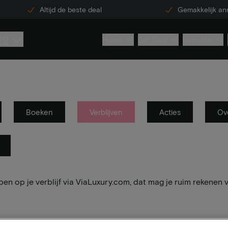
Altijd de beste deal
Gemakkelijk an
29
Hotels
Gift Card
Inspiratie
Boeken
Verblijven
Acties
Ov
ben op je verblijf via ViaLuxury.com, dat mag je ruim rekenen