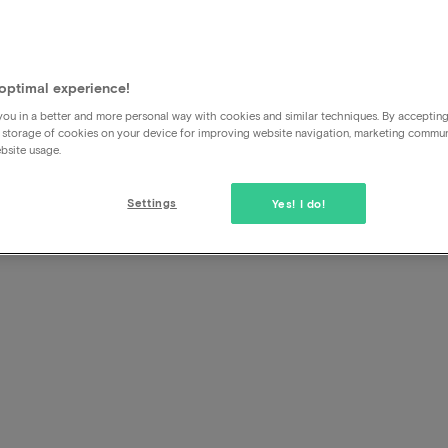
optimal experience!
Ik wil het arrangement aanp
ou in a better and more personal way with cookies and similar techniques. By acceptin
 storage of cookies on your device for improving website navigation, marketing commu
bsite usage.
Dat is niet mogelijk, er zijn wel een aantal extra's die geb
het boekingsproces. Het arrangement kan niet aangepast 
Settings
Yes! I do!
inhoud. Wil je met meer dan 2 personen komen, dan kan je 
boekingsproces extra arrangementen toevoegen.