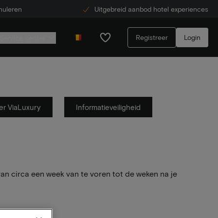
nuleren
Uitgebreid aanbod hotel experiences
Registreer
Login
Service center
er ViaLuxury
Informatieveiligheid
 van circa een week van te voren tot de weken na je