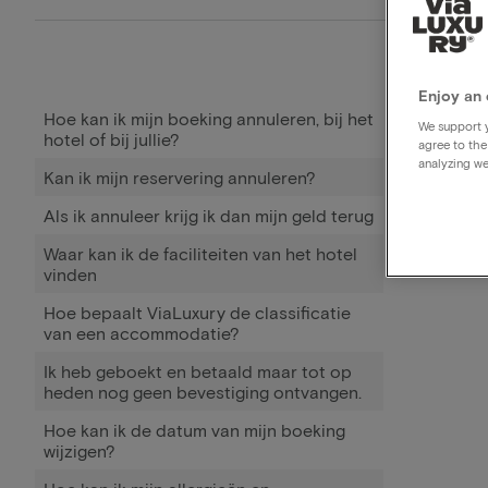
Enjoy an 
Hoe kan ik mijn boeking annuleren, bij het
We support y
hotel of bij jullie?
agree to the
analyzing we
Kan ik mijn reservering annuleren?
Als ik annuleer krijg ik dan mijn geld terug
Waar kan ik de faciliteiten van het hotel
vinden
Hoe bepaalt ViaLuxury de classificatie
van een accommodatie?
Ik heb geboekt en betaald maar tot op
heden nog geen bevestiging ontvangen.
Hoe kan ik de datum van mijn boeking
wijzigen?