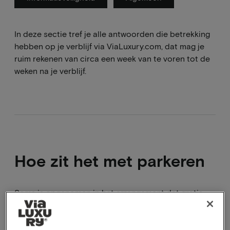
In deze sectie tref je alle antwoorden die betrekking
hebben op je verblijf via ViaLuxury.com, dat mag je
ruim rekenen van circa een week van te voren tot de
weken na je verblijf.
Hoe zit het met parkeren
Soms is opgenomen in het arrangement dat gratis
parkeren onderdeel is van van het pakket. Als dit
geen onderdeel is van het pakket dan vindt u de
voorwaarden van het parkeren bij het kopje