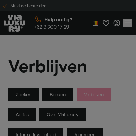
Altijd de beste deal
Hulp nodig?
+32 3 300 17 29
Verblijven
Zoeken
Boeken
Verblijven
Acties
Over ViaLuxury
Informatieveiligheid
Algemeen