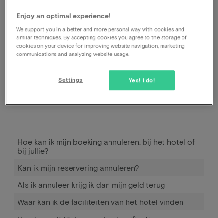
faciliteiten.
Enjoy an optimal experience!
We support you in a better and more personal way with cookies and
similar techniques. By accepting cookies you agree to the storage of
cookies on your device for improving website navigation, marketing
communications and analyzing website usage.
Settings
Yes! I do!
Hoe kan ik mijn boeking annuleren, bij het hotel of
bij jullie?
Kan ik mijn reservering annuleren?
Als ik annuleer krijg ik dan mijn geld terug
Waar kan ik de faciliteiten van het hotel vinden