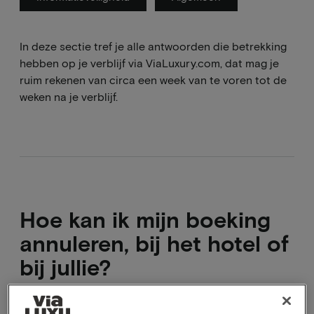
In deze sectie tref je alle antwoorden die betrekking
hebben op je verblijf via ViaLuxury.com, dat mag je
ruim rekenen van circa een week van te voren tot de
weken na je verblijf.
Hoe kan ik mijn boeking
annuleren, bij het hotel of
bij jullie?
Direct annuleren kan via de bevestiging mail en niet