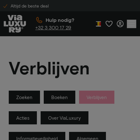
Altijd de beste deal
Hulp nodig?
+32 3 300 17 29
Verblijven
Zoeken
Boeken
Verblijven
Acties
Over ViaLuxury
Informatieveiligheid
Algemeen