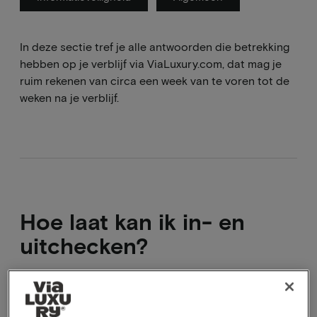
In deze sectie tref je alle antwoorden die betrekking
hebben op je verblijf via ViaLuxury.com, dat mag je
ruim rekenen van circa een week van te voren tot de
weken na je verblijf.
Hoe laat kan ik in- en
uitchecken?
De check-in tijden verschillen per hotel. De check-in
en check-out tijden staan vermeld op de pagina van