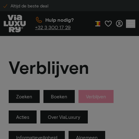
Altijd de beste deal
Hulp nodig?
+32 3 300 17 29
Verblijven
Zoeken
Boeken
Verblijven
Acties
Over ViaLuxury
Informatieveiligheid
Algemeen