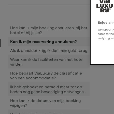
Enjoy an 
Hoe kan ik mijn boeking annuleren, bij het
We support y
hotel of bij jullie?
agree to the
analyzing we
Kan ik mijn reservering annuleren?
Als ik annuleer krijg ik dan mijn geld terug
Waar kan ik de faciliteiten van het hotel
vinden
Hoe bepaalt ViaLuxury de classificatie
van een accommodatie?
Ik heb geboekt en betaald maar tot op
heden nog geen bevestiging ontvangen.
Hoe kan ik de datum van mijn boeking
wijzigen?