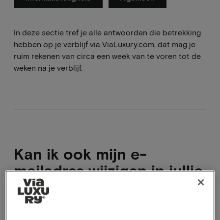
In deze sectie tref je alle antwoorden die betrekking
hebben op je verblijf via ViaLuxury.com, dat mag je
ruim rekenen van circa een week van te voren tot de
weken na je verblijf.
Kan ik ook mijn e-
mailadres wijzigen in jullie
systeem?
Als je een ander e-mailadres wilt gebruiken voor de