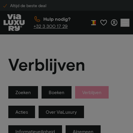
Altijd de beste deal
Hulp nodig?
+32 3 300 17 29
Verblijven
Zoeken
Boeken
Verblijven
Acties
Over ViaLuxury
Informatieveiligheid
Algemeen