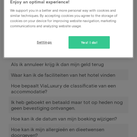
Enjoy an optimal experience!
correspondentie kan dit het makkelijkste doorgeven
We support you in a better and more personal way with cookies and
aan ons via het contactformulier.
similar techniques. By accepting cookies you agree to the storage of
cookies on your device for improving website navigation, marketing
communications and analyzing website usage.
Hoe kan ik mijn boeking annuleren, bij het hotel of
bij jullie?
Settings
Yes! I do!
Kan ik mijn reservering annuleren?
Als ik annuleer krijg ik dan mijn geld terug
Waar kan ik de faciliteiten van het hotel vinden
Hoe bepaalt ViaLuxury de classificatie van een
accommodatie?
Ik heb geboekt en betaald maar tot op heden nog
geen bevestiging ontvangen.
Hoe kan ik de datum van mijn boeking wijzigen?
Hoe kan ik mijn allergieën en dieetwensen
doorgeven?