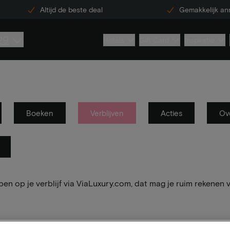
Altijd de beste deal
Gemakkelijk an
29
Hotels
Gift Card
Inspiratie
Boeken
Verblijven
Acties
Ov
ben op je verblijf via ViaLuxury.com, dat mag je ruim rekenen