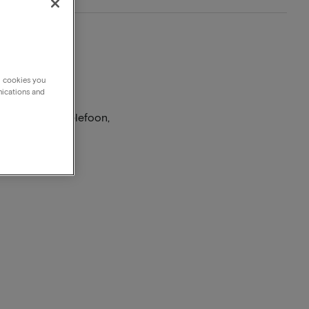
g cookies you
nications and
. Dat kan via telefoon,