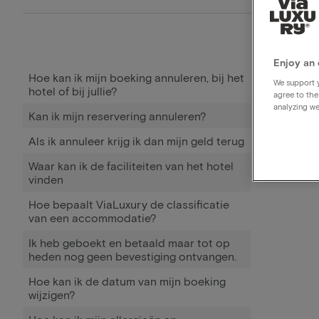
Enjoy an 
Hoe kan ik mijn boeking annuleren, bij het
We support y
hotel of bij jullie?
agree to the
analyzing we
Kan ik mijn reservering annuleren?
Als ik annuleer krijg ik dan mijn geld terug
Waar kan ik de faciliteiten van het hotel
vinden
Hoe bepaalt ViaLuxury de classificatie
van een accommodatie?
Ik heb geboekt en betaald maar tot op
heden nog geen bevestiging ontvangen.
Hoe kan ik de datum van mijn boeking
wijzigen?