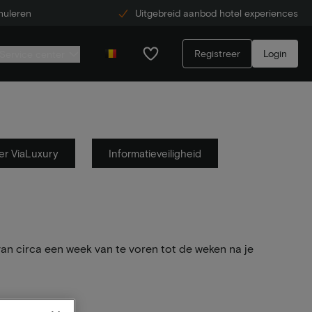
nuleren
Uitgebreid aanbod hotel experiences
Registreer
Login
Service center
er ViaLuxury
Informatieveiligheid
 van circa een week van te voren tot de weken na je