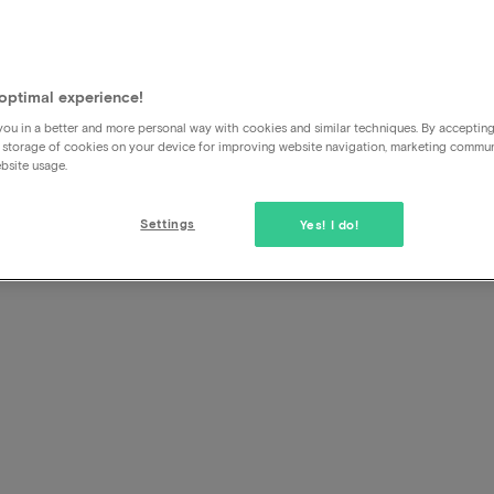
optimal experience!
Ik wil een compliment geven
ou in a better and more personal way with cookies and similar techniques. By acceptin
 storage of cookies on your device for improving website navigation, marketing commu
bsite usage.
Super dat je het naar je zin gehad hebt, dat horen we graag
webformulier of Trustpilot.
Settings
Yes! I do!