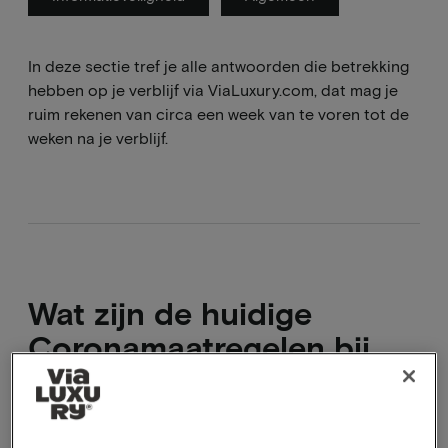
In deze sectie tref je alle antwoorden die betrekking
hebben op je verblijf via ViaLuxury.com, dat mag je
ruim rekenen van circa een week van te voren tot de
weken na je verblijf.
Wat zijn de huidige
Coronamaatregelen bij
hotels en faciliteiten?
Er zijn eigenlijk geen maatregels meer vantoepassing,