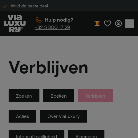
Altijd de beste deal
Hulp nodig?
+32 3 300 17 29
Verblijven
Zoeken
Boeken
Verblijven
Acties
Over ViaLuxury
Informatieveiligheid
Algemeen