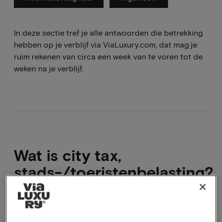
In deze sectie tref je alle antwoorden die betrekking
hebben op je verblijf via ViaLuxury.com, dat mag je
ruim rekenen van circa een week van te voren tot de
weken na je verblijf.
Wat is city tax,
stads-/toeristenbelasting?
City tax betekent stads-/toeristenbelasting. De
gemeente legt een belasting op aan mensen die niet