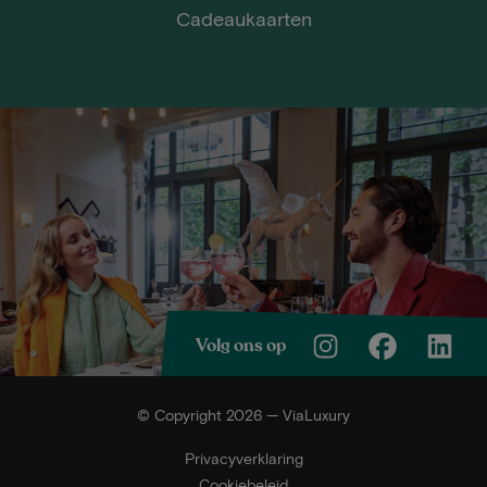
Cadeaukaarten
Volg ons op
© Copyright 2026 — ViaLuxury
Privacyverklaring
Cookiebeleid