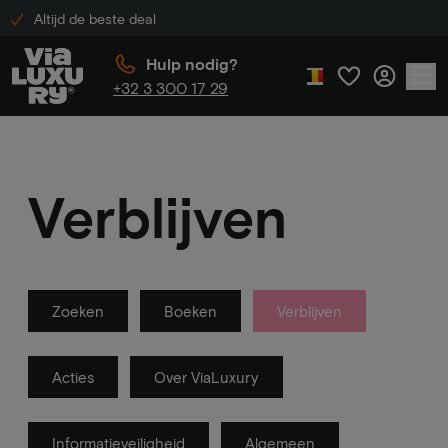
Altijd de beste deal
Hulp nodig?
+32 3 300 17 29
Verblijven
Zoeken
Boeken
Verblijven
Acties
Over ViaLuxury
Informatieveiligheid
Algemeen