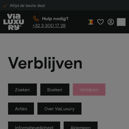
Altijd de beste deal
Hulp nodig?
+32 3 300 17 29
Verblijven
Zoeken
Boeken
Verblijven
Acties
Over ViaLuxury
Informatieveiligheid
Algemeen