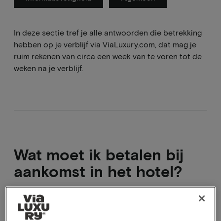
In deze sectie tref je alle antwoorden die betrekking
hebben op je verblijf via ViaLuxury.com, dat mag je
ruim rekenen van circa een week van te voren tot de
weken na je verblijf.
Wat moet ik betalen bij
aankomst in het hotel?
De volledige reissom heb je voor vertrek voldaan. Ter
plaatste moet je enkel de lokale belastingen te