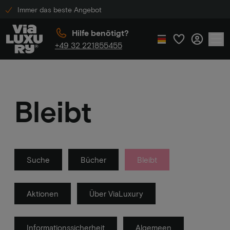
Immer das beste Angebot
Hilfe benötigt?
+49 32 221855455
Bleibt
Suche
Bücher
Bleibt
Aktionen
Über ViaLuxury
Informationssicherheit
Algemeen