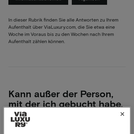
In dieser Rubrik finden Sie alle Antworten zu Ihrem
Aufenthalt über ViaLuxury.com, die Sie etwa eine
Woche im Voraus bis zu den Wochen nach Ihrem
Aufenthalt zählen können.
Kann außer der Person,
mit der ich gebucht habe,
noch jemand
mitkommen?