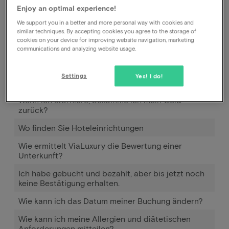
Enjoy an optimal experience!
Ja, kein Problem.
We support you in a better and more personal way with cookies and
similar techniques. By accepting cookies you agree to the storage of
cookies on your device for improving website navigation, marketing
communications and analyzing website usage.
Wie kann ich meine Buchung stornieren, beim Hotel
oder bei Ihnen?
Settings
Yes! I do!
Kann ich meine Reservierung stornieren?
Wenn ich storniere, bekomme ich mein Geld
zurück?
Wo finden Sie Hoteleinrichtungen
Wie ermittelt ViaLuxury die Bewertung einer
Unterkunft?
Ich habe gebucht und bezahlt, aber bis jetzt noch
keine Bestätigung erhalten.
Wie kann ich das Datum meiner Buchung ändern?
Wie kann ich meine Allergien und diätetischen
Anforderungen mitteilen?