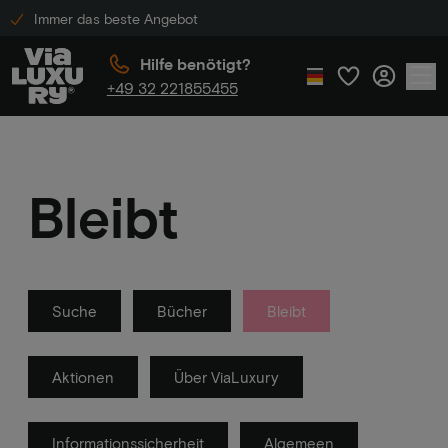
Immer das beste Angebot
Hilfe benötigt?
+49 32 221855455
Bleibt
Suche
Bücher
Bleibt
Aktionen
Über ViaLuxury
Informationssicherheit
Algemeen