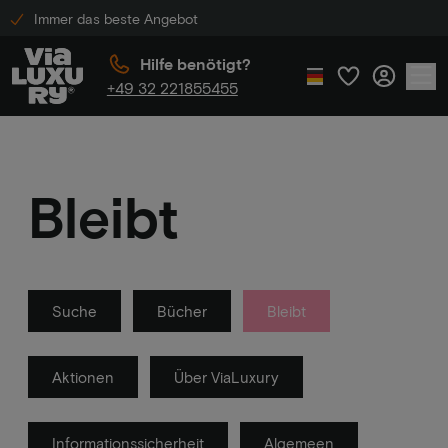
Immer das beste Angebot
Hilfe benötigt?
+49 32 221855455
Bleibt
Suche
Bücher
Bleibt
Aktionen
Über ViaLuxury
Informationssicherheit
Algemeen