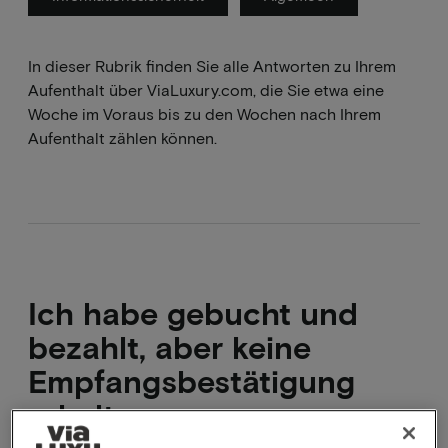
In dieser Rubrik finden Sie alle Antworten zu Ihrem
Aufenthalt über ViaLuxury.com, die Sie etwa eine
Woche im Voraus bis zu den Wochen nach Ihrem
Aufenthalt zählen können.
Ich habe gebucht und
bezahlt, aber keine
Empfangsbestätigung
erhalten