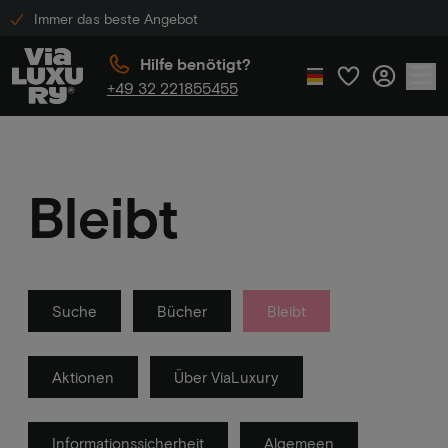
Immer das beste Angebot
Hilfe benötigt?
+49 32 221855455
Bleibt
Suche
Bücher
Bleibt
Aktionen
Über ViaLuxury
Informationssicherheit
Algemeen