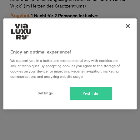
Wijck" (im Herzen des Stadtzentrums)
Angebot
1 Nacht für 2 Personen inklusive:
Frühstücksbuffet
Zimmer-Upgrade
Spätes Auschecken
Zentrale Lage
Enjoy an optimal experience!
246
-41%
Ansehen
We support you in a better and more personal way with cookies and
145
Ab
similar techniques. By accepting cookies you agree to the storage of
cookies on your device for improving website navigation, marketing
Ihr maximaler Rabatt
Exkl. Kurtaxe und Verwaltungskosten
communications and analyzing website usage.
Settings
Yes! I do!