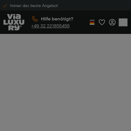
Immer das beste Angebot
Hilfe benötigt?
+49 32 221855455
Home
Hotelunterkunft in Maastricht
Hotelunterkunft
in Maastricht