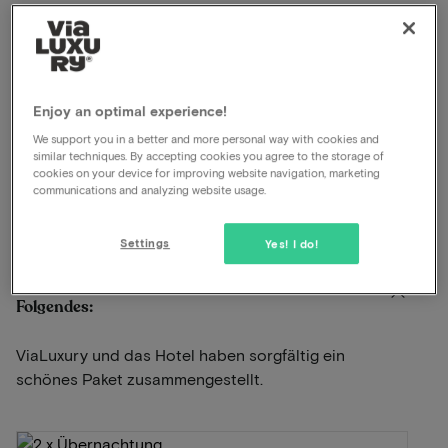
Bezauberndes Anwesen
In der Nähe von Maastricht
Haustiere erlaubt
Fahrradverleih verfügbar
Enjoy an optimal experience!
Gratis Parkplätze
We support you in a better and more personal way with cookies and
Hallenschwimmbad und Sauna
similar techniques. By accepting cookies you agree to the storage of
Unbegrenzte Nutzung des Wellnessbereichs
cookies on your device for improving website navigation, marketing
communications and analyzing website usage.
Anzeigen auf der Karte
Vaalsbroek 1 Vaals
Settings
Yes! I do!
Dieses Paket für 2 Personen beinhaltet
Folgendes:
ViaLuxury und das Hotel haben sorgfältig ein
schönes Paket zusammengestellt.