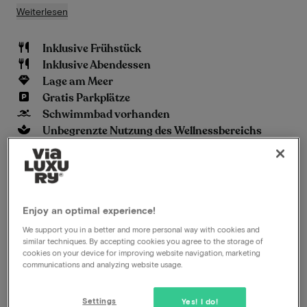
Weiterlesen
Inklusive Frühstück
Inklusive Abendessen
Lage am Meer
Gratis Parkplätze
Schwimmbad vorhanden
Unbegrenzte Nutzung des Wellnessbereichs
Später Check-out
Anzeigen auf der Karte
Hogeweg 59 Burgh-Haamstede
Enjoy an optimal experience!
Dieses Paket für 2 Personen beinhaltet
We support you in a better and more personal way with cookies and
Folgendes:
similar techniques. By accepting cookies you agree to the storage of
cookies on your device for improving website navigation, marketing
communications and analyzing website usage.
ViaLuxury und das Hotel haben sorgfältig ein
schönes Paket zusammengestellt.
Settings
Yes! I do!