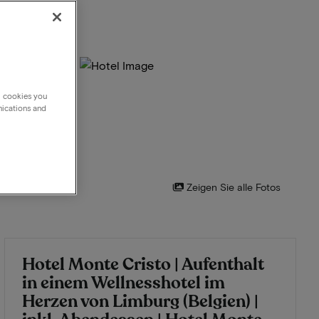
g cookies you
nications and
Zeigen Sie alle Fotos
Hotel Monte Cristo | Aufenthalt
in einem Wellnesshotel im
Herzen von Limburg (Belgien) |