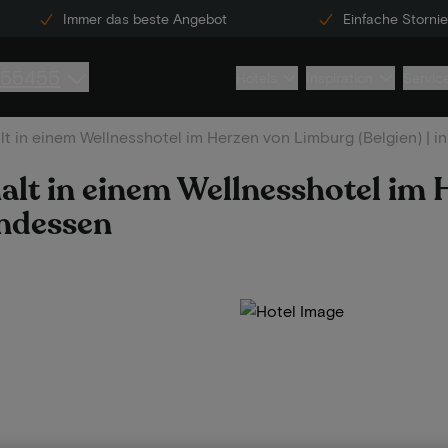
Immer das beste Angebot
Einfache Storni
855455
Hotels
Inspiration
Servic
lt in einem Wellnesshotel im Herzen von Limburg (Belgien) | i
halt in einem Wellnesshotel im
endessen