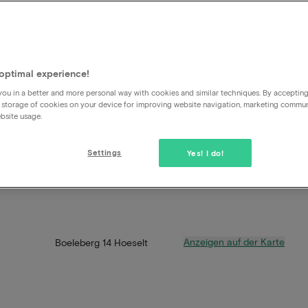
optimal experience!
ou in a better and more personal way with cookies and similar techniques. By acceptin
 storage of cookies on your device for improving website navigation, marketing commu
bsite usage.
Settings
Yes! I do!
Anzeigen auf der Karte
Boeleberg 14 Hoeselt