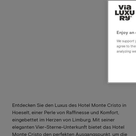
Enjoy an 
We support y
agree to the
analyzing we
Entdecken Sie den Luxus des Hotel Monte Cristo in
Hoeselt, einer Perle von Raffinesse und Komfort,
eingebettet im Herzen von Limburg. Mit seiner
eleganten Vier-Sterne-Unterkunft bietet das Hotel
Monte Cristo den perfekten Ausgangspunkt, um die