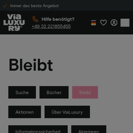
Immer das beste Angebot
Hilfe benötigt?
+49 32 221855455
Bleibt
Suche
Bücher
Bleibt
Aktionen
Über ViaLuxury
Informationssicherheit
Algemeen