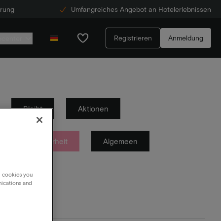
erung
Umfangreiches Angebot an Hotelerlebnissen
Registrieren
Anmeldung
ecenter
Bleibt
Aktionen
formationssicherheit
Algemeen
g cookies you
nications and