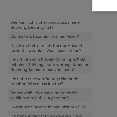
Wie kann ich sicher sein, dass meine
Buchung bestätigt ist?
Wo und wie bezahle ich mein Paket?
Das Hotel bittet mich, bei der Ankunft
(erneut) zu zahlen. Was muss ich tun?
Ich erhalte eine E-Mail/Whatsapp/SMS
mit einer Zahlungsaufforderung für meine
Buchung, kommt diese von Ihnen?
Ich habe eine verdächtige Nachricht
erhalten. Was muss ich tun?
Woher weiß ich, dass eine Nachricht
wirklich von ViaLuxury kommt?
In welcher Sprache kommunizieren Sie?
Ich habe in den Medien gelesen, dass