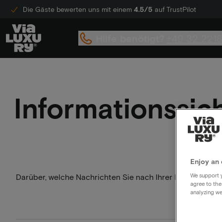
Die Gäste bewerten uns mit einem
4.5/5
auf TrustPilot
Hilfe benötigt?
+49 32 221
Informationssic
Enjoy an 
We support y
Darüber, welche Nachrichten Sie nach Ihrer Buchung von u
agree to the
analyzing we