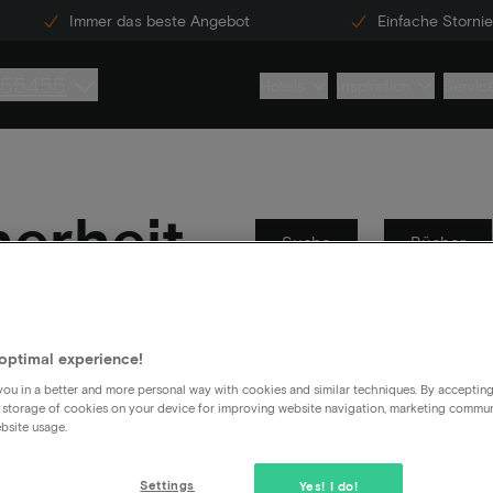
Immer das beste Angebot
Einfache Storni
855455
Hotels
Inspiration
Servic
herheit
Suche
Bücher
Über ViaLuxury
In
optimal experience!
ou in a better and more personal way with cookies and similar techniques. By acceptin
ns erhalten und welche definitiv nicht.
 storage of cookies on your device for improving website navigation, marketing commu
bsite usage.
Settings
Yes! I do!