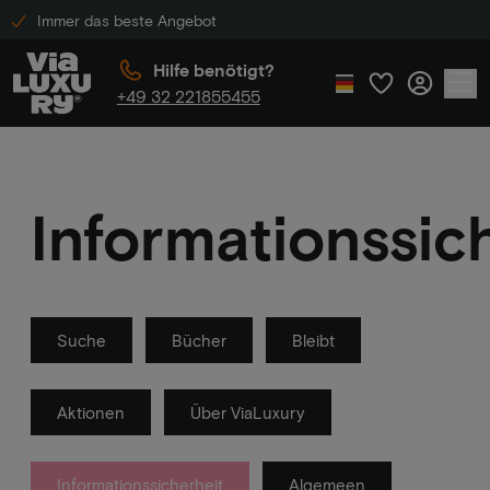
Immer das beste Angebot
Hilfe benötigt?
+49 32 221855455
Informationssic
Suche
Bücher
Bleibt
Aktionen
Über ViaLuxury
Informationssicherheit
Algemeen