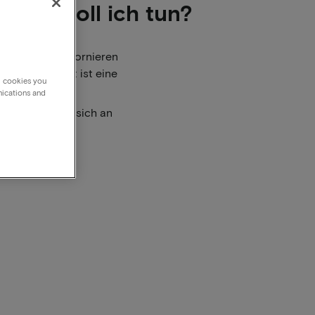
, was soll ich tun?
sbestätigung stornieren
blauf der Frist ist eine
g cookies you
nications and
en, können Sie sich an