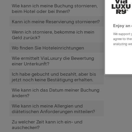
Wie kann ich meine Buchung stornieren,
beim Hotel oder bei Ihnen?
Kann ich meine Reservierung stornieren?
Enjoy an 
Wenn ich storniere, bekomme ich mein
We support y
Geld zurück?
agree to the
analyzing we
Wo finden Sie Hoteleinrichtungen
Wie ermittelt ViaLuxury die Bewertung
einer Unterkunft?
Ich habe gebucht und bezahlt, aber bis
jetzt noch keine Bestätigung erhalten.
Wie kann ich das Datum meiner Buchung
ändern?
Wie kann ich meine Allergien und
diätetischen Anforderungen mitteilen?
Zu welcher Zeit kann ich ein- und
auschecken?