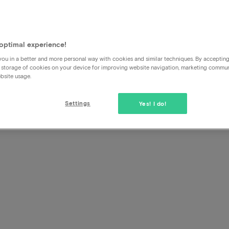
Ich kann nicht mehr kündigen
Wenn Sie nicht über die Stornierungstaste in der Buchung
optimal experience!
können, prüfen Sie bitte zuerst die Stornierungsfrist. Nach A
ou in a better and more personal way with cookies and similar techniques. By acceptin
Stornierung
durch uns oder das Hotel nicht mehr möglich.
 storage of cookies on your device for improving website navigation, marketing commu
bsite usage.
Wenn Sie eine Reise- oder Reiserücktrittsversicherung hab
diese wenden.
Settings
Yes! I do!