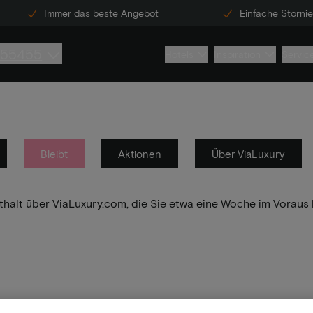
Immer das beste Angebot
Einfache Storni
855455
Hotels
Inspiration
Servic
Bleibt
Aktionen
Über ViaLuxury
enthalt über ViaLuxury.com, die Sie etwa eine Woche im Vorau