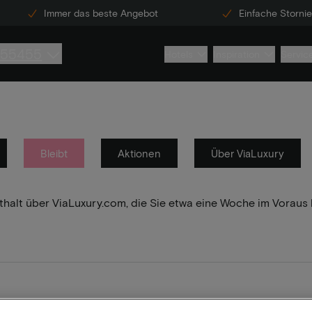
Immer das beste Angebot
Einfache Storni
855455
Hotels
Inspiration
Servic
Bleibt
Aktionen
Über ViaLuxury
enthalt über ViaLuxury.com, die Sie etwa eine Woche im Vorau