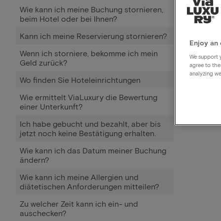
Wie kann ich meine Buchung stornieren,
beim Hotel oder bei Ihnen?
Kann ich meine Reservierung stornieren?
Enjoy an 
Wenn ich storniere, bekomme ich mein
We support y
Geld zurück?
agree to the
analyzing we
Wo finden Sie Hoteleinrichtungen
Wie ermittelt ViaLuxury die Bewertung
einer Unterkunft?
Ich habe gebucht und bezahlt, aber bis
jetzt noch keine Bestätigung erhalten.
Wie kann ich das Datum meiner Buchung
ändern?
Wie kann ich meine Allergien und
diätetischen Anforderungen mitteilen?
Zu welcher Zeit kann ich ein- und
auschecken?