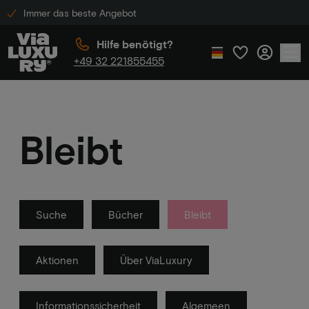
Immer das beste Angebot
Hilfe benötigt?
+49 32 221855455
Bleibt
Suche
Bücher
Bleibt
Aktionen
Über ViaLuxury
Informationssicherheit
Algemeen