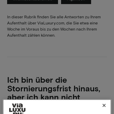
In dieser Rubrik finden Sie alle Antworten zu Ihrem
Aufenthalt über ViaLuxury.com, die Sie etwa eine
Woche im Voraus bis zu den Wochen nach Ihrem
Aufenthalt zählen können.
Ich bin über die
Stornierungsfrist hinaus,
aber ich kann nicht
kommen