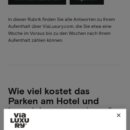
In dieser Rubrik finden Sie alle Antworten zu Ihrem
Aufenthalt über ViaLuxury.com, die Sie etwa eine
Woche im Voraus bis zu den Wochen nach Ihrem
Aufenthalt zählen können.
Wie viel kostet das
Parken am Hotel und
kann ich es reservieren?
Auf der Paketseite des Hotels finden Sie unter der