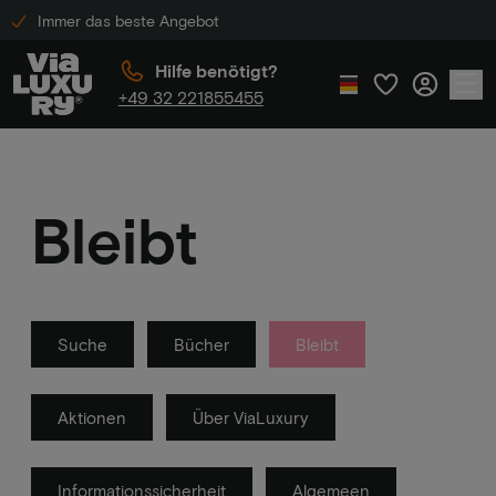
Immer das beste Angebot
Hilfe benötigt?
+49 32 221855455
Bleibt
Suche
Bücher
Bleibt
Aktionen
Über ViaLuxury
Informationssicherheit
Algemeen