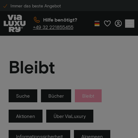
Immer das beste Angebot
Hilfe benötigt?
+49 32 221855455
Bleibt
Suche
Bücher
Bleibt
Aktionen
Über ViaLuxury
Informationssicherheit
Algemeen